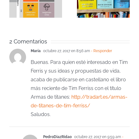
favoritos
sin
yes?
del año
retorno
2 Comentarios
María
octubre 27, 2017 en 8:56 am
- Responder
Buenas. Para quien esté interesado en Tim
Ferris y sus ideas y propuestas de vida,
acaba de publicarse en castellano el libro
más reciente de Tim Ferriss con el título
Armas de titanes:
http://tradart.es/armas-
de-titanes-de-tim-ferriss/
Saludos.
PedroDiazRidao
octubre 27, 2017 en 9:59 am
-