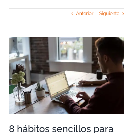
Anterior
Siguiente
Ver
imagen
más
grande
8 hábitos sencillos para