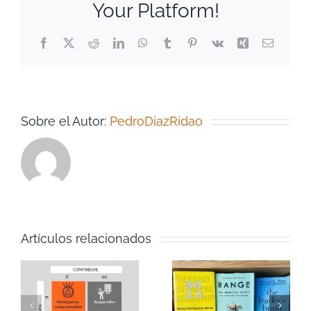
Your Platform!
Facebook
Twitter
Reddit
LinkedIn
WhatsApp
Tumblr
Pinterest
Vk
Xing
Correo
electrón
Sobre el Autor:
PedroDiazRidao
Artículos relacionados
Mis 3
Henko: el
as
libros
cambio