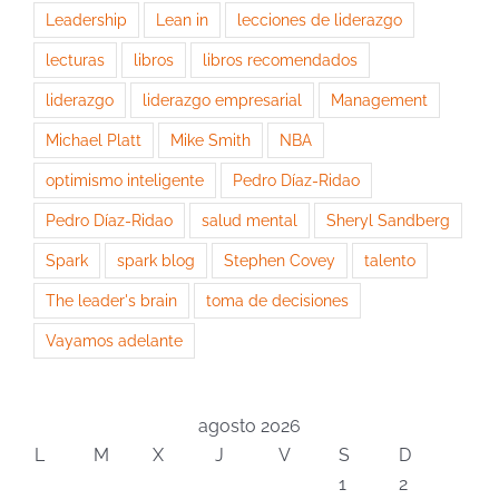
Leadership
Lean in
lecciones de liderazgo
lecturas
libros
libros recomendados
liderazgo
liderazgo empresarial
Management
Michael Platt
Mike Smith
NBA
optimismo inteligente
Pedro Díaz-Ridao
Pedro Díaz-Ridao
salud mental
Sheryl Sandberg
Spark
spark blog
Stephen Covey
talento
The leader's brain
toma de decisiones
Vayamos adelante
agosto 2026
L
M
X
J
V
S
D
1
2