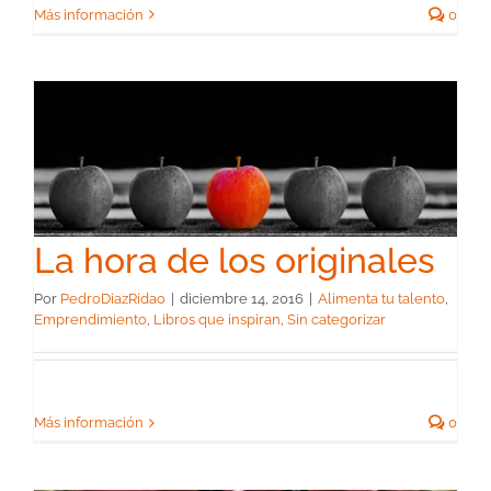
Más información
0
La hora de los originales
Por
PedroDiazRidao
|
diciembre 14, 2016
|
Alimenta tu talento
,
Emprendimiento
,
Libros que inspiran
,
Sin categorizar
Más información
0