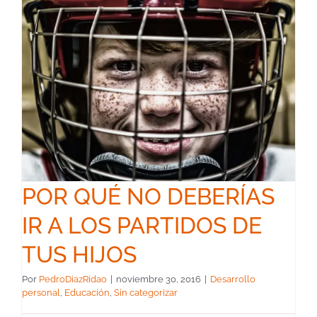
POR QUÉ NO DEBERÍAS
IR A LOS PARTIDOS DE
TUS HIJOS
Por
PedroDiazRidao
|
noviembre 30, 2016
|
Desarrollo
personal
,
Educación
,
Sin categorizar