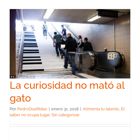
La curiosidad no mató al
gato
Por
PedroDiazRidao
|
enero 31, 2018
|
Alimenta tu talento
,
El
saber no ocupa lugar
,
Sin categorizar