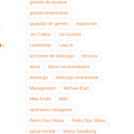
gestión de equipos
gestión empresarial
igualdad de género
inspiración
Jim Collins
Jon Gordon
Leadership
Lean in
1
lecciones de liderazgo
lecturas
libros
libros recomendados
liderazgo
liderazgo empresarial
Management
Michael Platt
Mike Smith
NBA
optimismo inteligente
Pedro Díaz-Ridao
Pedro Díaz-Ridao
salud mental
Sheryl Sandberg