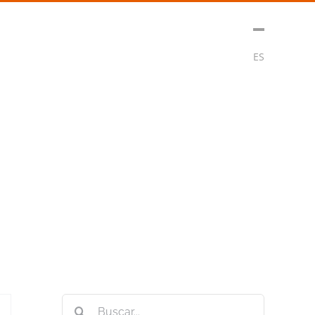
t
Medios
Contacto
Subscribirse
ES
Buscar: