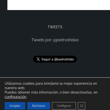
TWEETS
Tweets por @pedrodridao
Utilizamos cookies para brindarte la mejor experiencia en
nuestra web.
Puedes obtener más información, o bien desactivarlas, en
configuración
.
@2021 Pedro Díaz Ridao. Todos los derechos reservados.
Cerrar el banner
Aceptar
Rechazar
Configurar
Política de privacidad
.