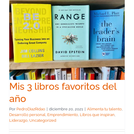
Mis 3 libros favoritos del
año
Por
PedroDiazRidao
|
diciembre 20, 2021
|
Alimenta tu talento
,
Desarrollo personal
,
Emprendimiento
,
Libros que inspiran
,
Liderazgo
,
Uncategorized