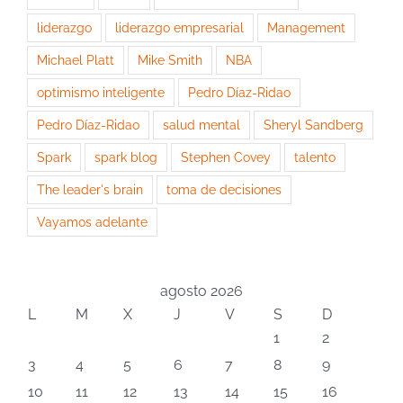
liderazgo
liderazgo empresarial
Management
Michael Platt
Mike Smith
NBA
optimismo inteligente
Pedro Díaz-Ridao
Pedro Díaz-Ridao
salud mental
Sheryl Sandberg
Spark
spark blog
Stephen Covey
talento
The leader's brain
toma de decisiones
Vayamos adelante
agosto 2026
L
M
X
J
V
S
D
1
2
3
4
5
6
7
8
9
10
11
12
13
14
15
16