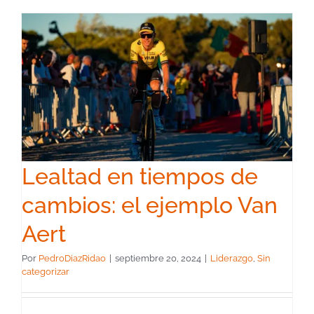
Lealtad en tiempos de
cambios: el ejemplo Van
Aert
Por
PedroDiazRidao
|
septiembre 20, 2024
|
Liderazgo
,
Sin
categorizar