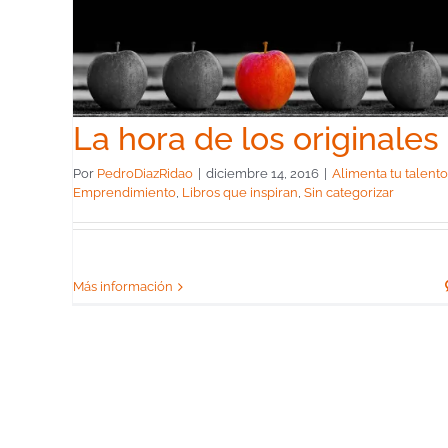
les
 que
La hora de los originales
Por
PedroDiazRidao
|
diciembre 14, 2016
|
Alimenta tu talento
Emprendimiento
,
Libros que inspiran
,
Sin categorizar
Más información