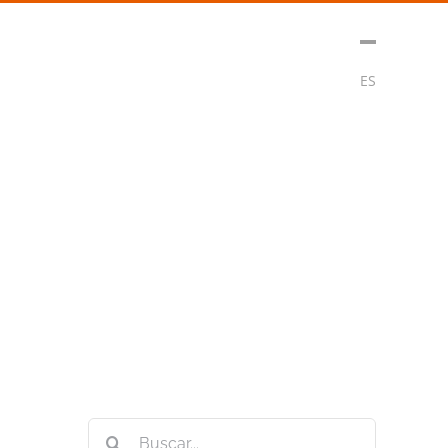
t
Medios
Contacto
Subscribirse
ES
Buscar: