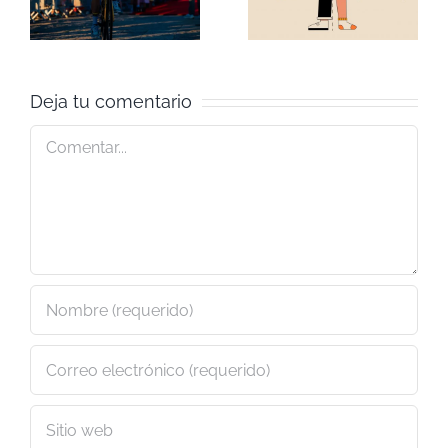
:
entornos
favoritos
híbridos
del año
Deja tu comentario
Comentar