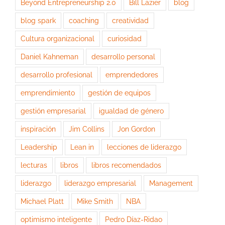
Beyond Entrepreneurship 2.0
Bill Lazier
blog
blog spark
coaching
creatividad
Cultura organizacional
curiosidad
Daniel Kahneman
desarrollo personal
desarrollo profesional
emprendedores
emprendimiento
gestión de equipos
gestión empresarial
igualdad de género
inspiración
Jim Collins
Jon Gordon
Leadership
Lean in
lecciones de liderazgo
lecturas
libros
libros recomendados
liderazgo
liderazgo empresarial
Management
Michael Platt
Mike Smith
NBA
optimismo inteligente
Pedro Díaz-Ridao