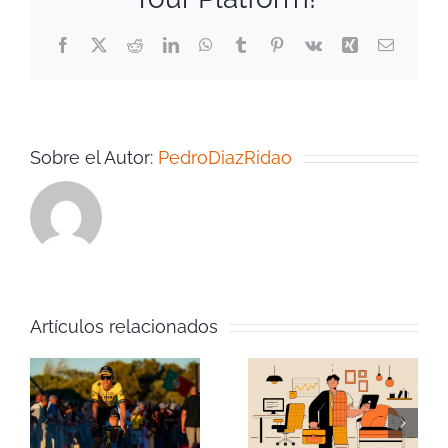
Facebook
Twitter
Reddit
LinkedIn
WhatsApp
Tumblr
Pinterest
Vk
Xing
Correo
electrón
Sobre el Autor:
PedroDiazRidao
Artículos relacionados
Cómo
Mis 3
liderar en
libros