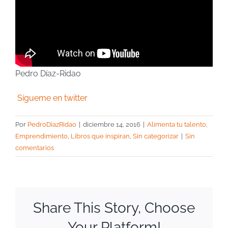
Pedro Díaz-Ridao
Sígueme en twitter
Por
PedroDiazRidao
|
diciembre 14, 2016
|
Alimenta tu talento
,
Emprendimiento
,
Libros que inspiran
,
Sin categorizar
|
Sin
comentarios
Share This Story, Choose
Your Platform!