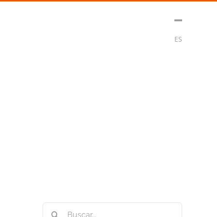
t
Medios
Contacto
Subscribirse
ES
Buscar: