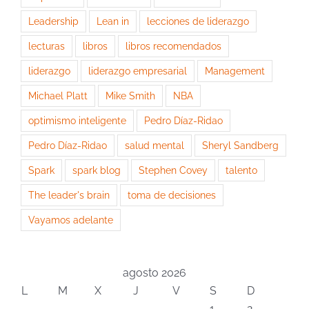
Leadership
Lean in
lecciones de liderazgo
lecturas
libros
libros recomendados
liderazgo
liderazgo empresarial
Management
Michael Platt
Mike Smith
NBA
optimismo inteligente
Pedro Díaz-Ridao
Pedro Díaz-Ridao
salud mental
Sheryl Sandberg
Spark
spark blog
Stephen Covey
talento
The leader's brain
toma de decisiones
Vayamos adelante
agosto 2026
L
M
X
J
V
S
D
1
2