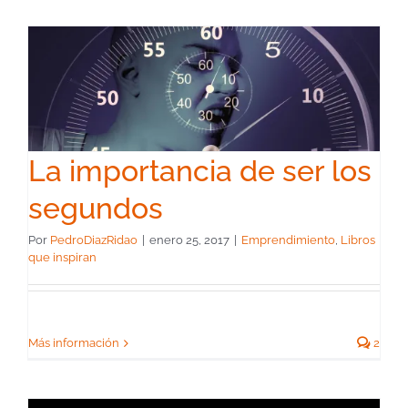
La importancia de ser los
segundos
Por
PedroDiazRidao
|
enero 25, 2017
|
Emprendimiento
,
Libros
que inspiran
Más información
2