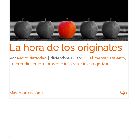
La hora de los originales
Por
PedroDiazRidao
|
diciembre 14, 2016
|
Alimenta tu talento
,
Emprendimiento
,
Libros que inspiran
,
Sin categorizar
Más información
0