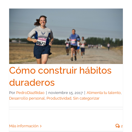
Cómo construir hábitos
duraderos
Por
PedroDiazRidao
|
noviembre 15, 2017
|
Alimenta tu talento
,
Desarrollo personal
,
Productividad
,
Sin categorizar
Más información
2