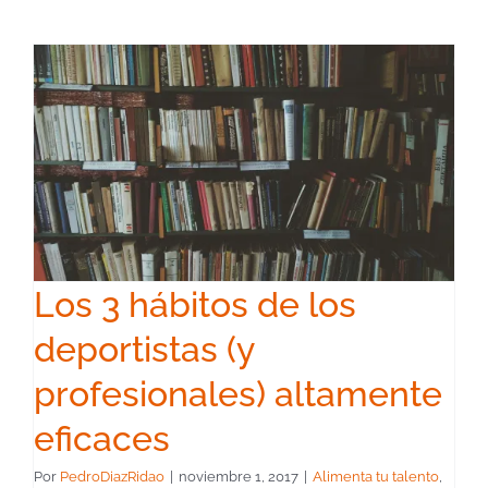
Los 3 hábitos de los
deportistas (y
profesionales) altamente
eficaces
Por
PedroDiazRidao
|
noviembre 1, 2017
|
Alimenta tu talento
,