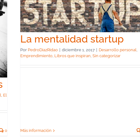
p
que
La mentalidad startup
Por
PedroDiazRidao
|
diciembre 1, 2017
|
Desarrollo personal
,
Emprendimiento
,
Libros que inspiran
,
Sin categorizar
s
l
,
El
Más información
0