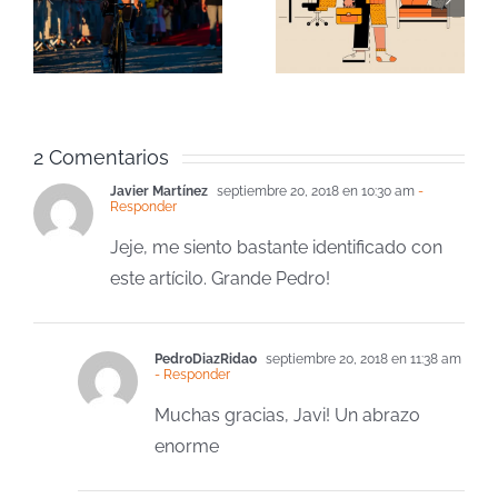
liderar en
libros
:
entornos
favoritos
híbridos
del año
2 Comentarios
Javier Martínez
septiembre 20, 2018 en 10:30 am
-
Responder
Jeje, me siento bastante identificado con
este artícilo. Grande Pedro!
PedroDiazRidao
septiembre 20, 2018 en 11:38 am
- Responder
Muchas gracias, Javi! Un abrazo
enorme