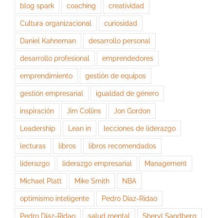
blog spark
coaching
creatividad
Cultura organizacional
curiosidad
Daniel Kahneman
desarrollo personal
desarrollo profesional
emprendedores
emprendimiento
gestión de equipos
gestión empresarial
igualdad de género
inspiración
Jim Collins
Jon Gordon
Leadership
Lean in
lecciones de liderazgo
lecturas
libros
libros recomendados
liderazgo
liderazgo empresarial
Management
Michael Platt
Mike Smith
NBA
optimismo inteligente
Pedro Díaz-Ridao
Pedro Díaz-Ridao
salud mental
Sheryl Sandberg