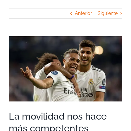
Anterior
Siguiente
Ver
imagen
más
grande
La movilidad nos hace
más competentes