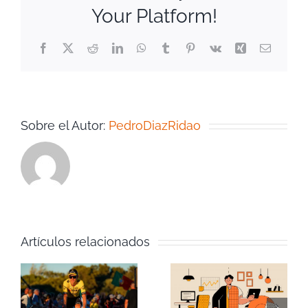
Your Platform!
Facebook
Twitter
Reddit
LinkedIn
WhatsApp
Tumblr
Pinterest
Vk
Xing
Correo
electrón
Sobre el Autor:
PedroDiazRidao
Artículos relacionados
Cómo
Mis 3