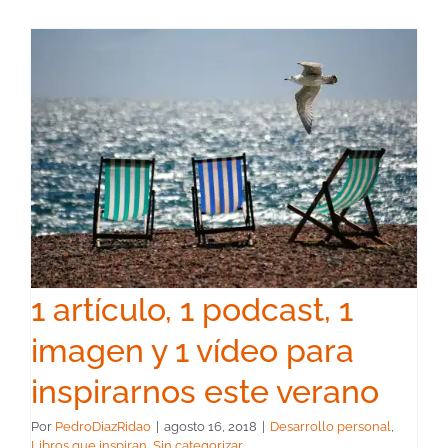
1 artículo, 1 podcast, 1
imagen y 1 vídeo para
inspirarnos este verano
Por
PedroDiazRidao
|
agosto 16, 2018
|
Desarrollo personal
,
Libros que inspiran
,
Sin categorizar