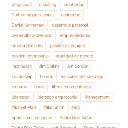
blog spark
coaching
creatividad
Cultura organizacional
curiosidad
Daniel Kahneman
desarrollo personal
desarrollo profesional
emprendedores
emprendimiento
gestión de equipos
gestión empresarial
igualdad de género
inspiración
Jim Collins
Jon Gordon
Leadership
Lean in
lecciones de liderazgo
lecturas
libros
libros recomendados
liderazgo
liderazgo empresarial
Management
Michael Platt
Mike Smith
NBA
optimismo inteligente
Pedro Díaz-Ridao
Pedro Díaz-Ridao
salud mental
Sheryl Sandberg