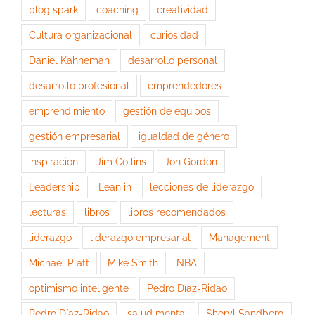
blog spark
coaching
creatividad
Cultura organizacional
curiosidad
Daniel Kahneman
desarrollo personal
desarrollo profesional
emprendedores
emprendimiento
gestión de equipos
gestión empresarial
igualdad de género
inspiración
Jim Collins
Jon Gordon
Leadership
Lean in
lecciones de liderazgo
lecturas
libros
libros recomendados
liderazgo
liderazgo empresarial
Management
Michael Platt
Mike Smith
NBA
optimismo inteligente
Pedro Díaz-Ridao
Pedro Díaz-Ridao
salud mental
Sheryl Sandberg