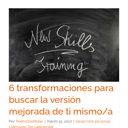
6 transformaciones para
buscar la versión
mejorada de ti mismo/a
Por
PedroDiazRidao
|
marzo 15, 2017
|
Desarrollo personal
,
Liderazgo
,
Sin categorizar