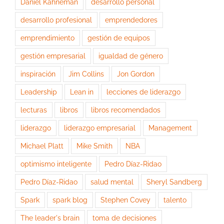
Daniel Kahneman
desarrollo personal
desarrollo profesional
emprendedores
emprendimiento
gestión de equipos
gestión empresarial
igualdad de género
inspiración
Jim Collins
Jon Gordon
Leadership
Lean in
lecciones de liderazgo
lecturas
libros
libros recomendados
liderazgo
liderazgo empresarial
Management
Michael Platt
Mike Smith
NBA
optimismo inteligente
Pedro Díaz-Ridao
Pedro Díaz-Ridao
salud mental
Sheryl Sandberg
Spark
spark blog
Stephen Covey
talento
The leader's brain
toma de decisiones