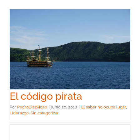
El código pirata
Por
PedroDiazRidao
|
junio 20, 2018
|
El saber no ocupa lugar
,
Liderazgo
,
Sin categorizar