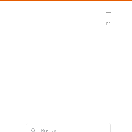
t
Medios
Contacto
Subscribirse
ES
Buscar: