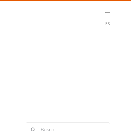
t
Medios
Contacto
Subscribirse
ES
Buscar: