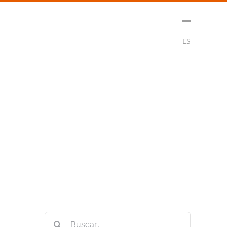
t
Medios
Contacto
Subscribirse
ES
Buscar: