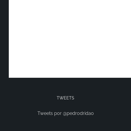
TWEETS
Tweets por @pedrodridao