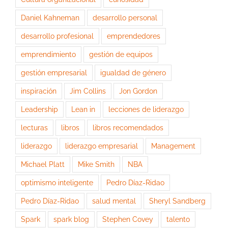
Daniel Kahneman
desarrollo personal
desarrollo profesional
emprendedores
emprendimiento
gestión de equipos
gestión empresarial
igualdad de género
inspiración
Jim Collins
Jon Gordon
Leadership
Lean in
lecciones de liderazgo
lecturas
libros
libros recomendados
liderazgo
liderazgo empresarial
Management
Michael Platt
Mike Smith
NBA
optimismo inteligente
Pedro Díaz-Ridao
Pedro Díaz-Ridao
salud mental
Sheryl Sandberg
Spark
spark blog
Stephen Covey
talento