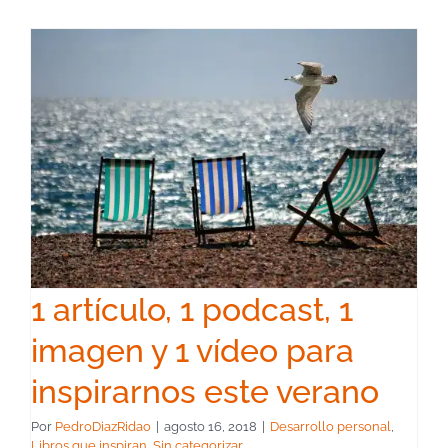
1 artículo, 1 podcast, 1
imagen y 1 vídeo para
inspirarnos este verano
Por
PedroDiazRidao
|
agosto 16, 2018
|
Desarrollo personal
,
Libros que inspiran
,
Sin categorizar