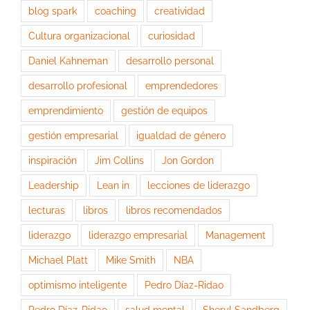
blog spark
coaching
creatividad
Cultura organizacional
curiosidad
Daniel Kahneman
desarrollo personal
desarrollo profesional
emprendedores
emprendimiento
gestión de equipos
gestión empresarial
igualdad de género
inspiración
Jim Collins
Jon Gordon
Leadership
Lean in
lecciones de liderazgo
lecturas
libros
libros recomendados
liderazgo
liderazgo empresarial
Management
Michael Platt
Mike Smith
NBA
optimismo inteligente
Pedro Díaz-Ridao
Pedro Díaz-Ridao
salud mental
Sheryl Sandberg