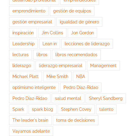
emprendimiento
gestión de equipos
gestión empresarial
igualdad de género
inspiración
Jim Collins
Jon Gordon
Leadership
Lean in
lecciones de liderazgo
lecturas
libros
libros recomendados
liderazgo
liderazgo empresarial
Management
Michael Platt
Mike Smith
NBA
optimismo inteligente
Pedro Díaz-Ridao
Pedro Díaz-Ridao
salud mental
Sheryl Sandberg
Spark
spark blog
Stephen Covey
talento
The leader's brain
toma de decisiones
Vayamos adelante