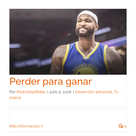
Perder para ganar
Por
PedroDiazRidao
|
julio 5, 2018
|
Desarrollo personal
,
Tu
marca
Más información
0