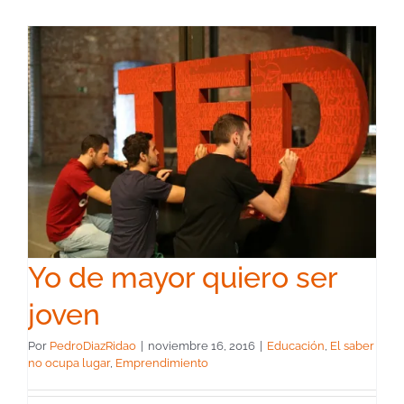
Yo de mayor quiero ser
joven
Por
PedroDiazRidao
|
noviembre 16, 2016
|
Educación
,
El saber
no ocupa lugar
,
Emprendimiento