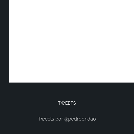
TWEETS
Tweets por @pedrodridao