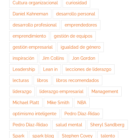
Cultura organizacional
curiosidad
Daniel Kahneman
desarrollo personal
desarrollo profesional
emprendedores
emprendimiento
gestión de equipos
gestión empresarial
igualdad de género
inspiración
Jim Collins
Jon Gordon
Leadership
Lean in
lecciones de liderazgo
lecturas
libros
libros recomendados
liderazgo
liderazgo empresarial
Management
Michael Platt
Mike Smith
NBA
optimismo inteligente
Pedro Díaz-Ridao
Pedro Díaz-Ridao
salud mental
Sheryl Sandberg
Spark
spark blog
Stephen Covey
talento