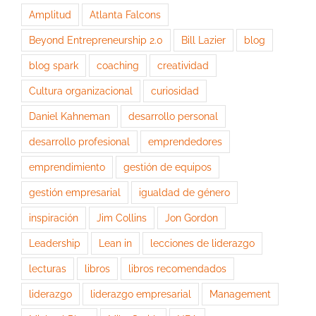
Amplitud
Atlanta Falcons
Beyond Entrepreneurship 2.0
Bill Lazier
blog
blog spark
coaching
creatividad
Cultura organizacional
curiosidad
Daniel Kahneman
desarrollo personal
desarrollo profesional
emprendedores
emprendimiento
gestión de equipos
gestión empresarial
igualdad de género
inspiración
Jim Collins
Jon Gordon
Leadership
Lean in
lecciones de liderazgo
lecturas
libros
libros recomendados
liderazgo
liderazgo empresarial
Management