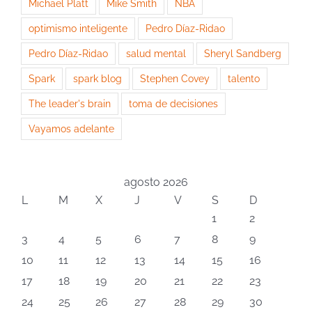
Michael Platt
Mike Smith
NBA
optimismo inteligente
Pedro Díaz-Ridao
Pedro Díaz-Ridao
salud mental
Sheryl Sandberg
Spark
spark blog
Stephen Covey
talento
The leader's brain
toma de decisiones
Vayamos adelante
agosto 2026
L
M
X
J
V
S
D
1
2
3
4
5
6
7
8
9
10
11
12
13
14
15
16
17
18
19
20
21
22
23
24
25
26
27
28
29
30