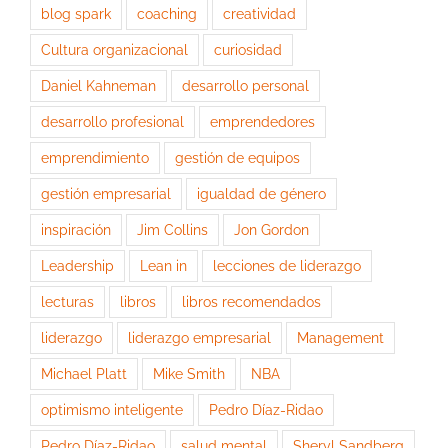
blog spark
coaching
creatividad
Cultura organizacional
curiosidad
Daniel Kahneman
desarrollo personal
desarrollo profesional
emprendedores
emprendimiento
gestión de equipos
gestión empresarial
igualdad de género
inspiración
Jim Collins
Jon Gordon
Leadership
Lean in
lecciones de liderazgo
lecturas
libros
libros recomendados
liderazgo
liderazgo empresarial
Management
Michael Platt
Mike Smith
NBA
optimismo inteligente
Pedro Díaz-Ridao
Pedro Díaz-Ridao
salud mental
Sheryl Sandberg