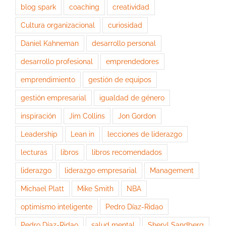
blog spark
coaching
creatividad
Cultura organizacional
curiosidad
Daniel Kahneman
desarrollo personal
desarrollo profesional
emprendedores
emprendimiento
gestión de equipos
gestión empresarial
igualdad de género
inspiración
Jim Collins
Jon Gordon
Leadership
Lean in
lecciones de liderazgo
lecturas
libros
libros recomendados
liderazgo
liderazgo empresarial
Management
Michael Platt
Mike Smith
NBA
optimismo inteligente
Pedro Díaz-Ridao
Pedro Díaz-Ridao
salud mental
Sheryl Sandberg