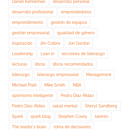
Daniel Kahneman
desarrollo personal
desarrollo profesional
emprendedores
emprendimiento
gestión de equipos
gestión empresarial
igualdad de género
inspiración
Jim Collins
Jon Gordon
Leadership
Lean in
lecciones de liderazgo
lecturas
libros
libros recomendados
liderazgo
liderazgo empresarial
Management
Michael Platt
Mike Smith
NBA
optimismo inteligente
Pedro Díaz-Ridao
Pedro Díaz-Ridao
salud mental
Sheryl Sandberg
Spark
spark blog
Stephen Covey
talento
The leader's brain
toma de decisiones