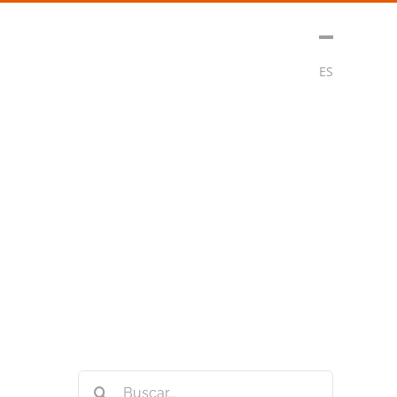
t
Medios
Contacto
Subscribirse
ES
Buscar: