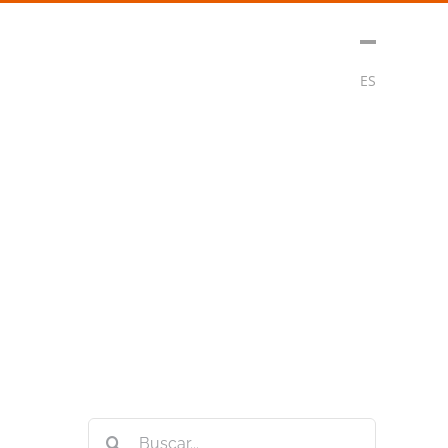
t
Medios
Contacto
Subscribirse
ES
Buscar: