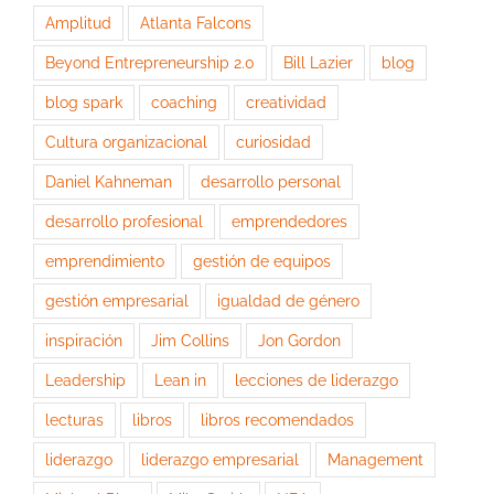
Amplitud
Atlanta Falcons
Beyond Entrepreneurship 2.0
Bill Lazier
blog
blog spark
coaching
creatividad
Cultura organizacional
curiosidad
Daniel Kahneman
desarrollo personal
desarrollo profesional
emprendedores
emprendimiento
gestión de equipos
gestión empresarial
igualdad de género
inspiración
Jim Collins
Jon Gordon
Leadership
Lean in
lecciones de liderazgo
lecturas
libros
libros recomendados
liderazgo
liderazgo empresarial
Management