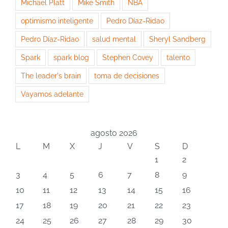
Michael Platt
Mike Smith
NBA
optimismo inteligente
Pedro Díaz-Ridao
Pedro Díaz-Ridao
salud mental
Sheryl Sandberg
Spark
spark blog
Stephen Covey
talento
The leader's brain
toma de decisiones
Vayamos adelante
agosto 2026
L
M
X
J
V
S
D
1
2
3
4
5
6
7
8
9
10
11
12
13
14
15
16
17
18
19
20
21
22
23
24
25
26
27
28
29
30