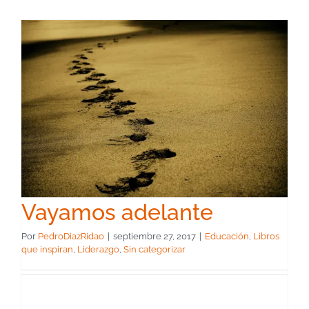
Vayamos adelante
Por
PedroDiazRidao
|
septiembre 27, 2017
|
Educación
,
Libros
que inspiran
,
Liderazgo
,
Sin categorizar