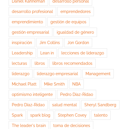
Daniel Kahneman
desarrollo personal
desarrollo profesional
emprendedores
emprendimiento
gestión de equipos
gestión empresarial
igualdad de género
inspiración
Jim Collins
Jon Gordon
Leadership
Lean in
lecciones de liderazgo
lecturas
libros
libros recomendados
liderazgo
liderazgo empresarial
Management
Michael Platt
Mike Smith
NBA
optimismo inteligente
Pedro Díaz-Ridao
Pedro Díaz-Ridao
salud mental
Sheryl Sandberg
Spark
spark blog
Stephen Covey
talento
The leader's brain
toma de decisiones