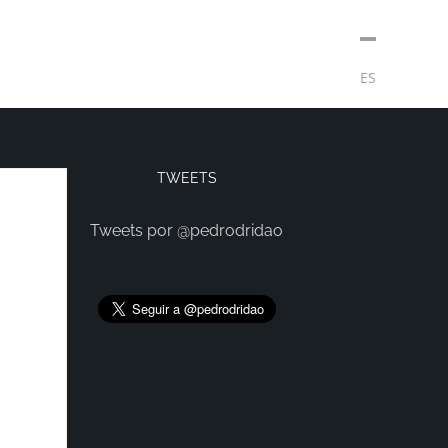
t
Medios
Contacto
Subscribirse
ES
TWEETS
Tweets por @pedrodridao