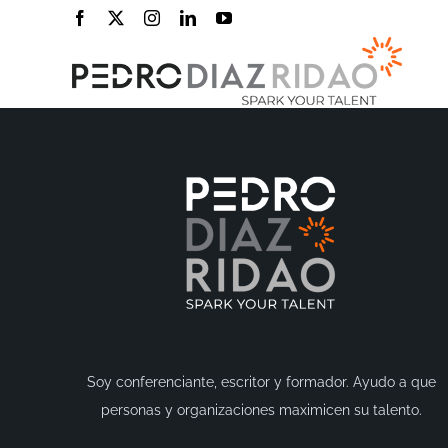
Saltar
[woocommerce_checkout]
Facebook
Twitter
Instagram
LinkedIn
YouTube
al
contenido
Soy conferenciante, escritor y formador. Ayudo a que
personas y organizaciones maximicen su talento.